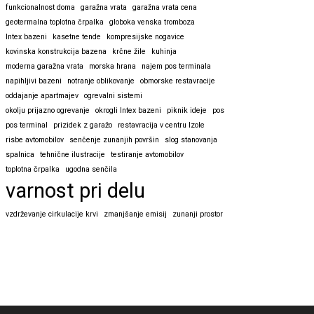
funkcionalnost doma
garažna vrata
garažna vrata cena
geotermalna toplotna črpalka
globoka venska tromboza
Intex bazeni
kasetne tende
kompresijske nogavice
kovinska konstrukcija bazena
krčne žile
kuhinja
moderna garažna vrata
morska hrana
najem pos terminala
napihljivi bazeni
notranje oblikovanje
obmorske restavracije
oddajanje apartmajev
ogrevalni sistemi
okolju prijazno ogrevanje
okrogli Intex bazeni
piknik ideje
pos
pos terminal
prizidek z garažo
restavracija v centru Izole
risbe avtomobilov
senčenje zunanjih površin
slog stanovanja
spalnica
tehnične ilustracije
testiranje avtomobilov
toplotna črpalka
ugodna senčila
varnost pri delu
vzdrževanje cirkulacije krvi
zmanjšanje emisij
zunanji prostor