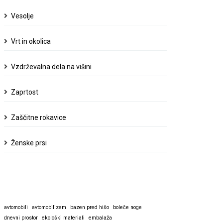
Vesolje
Vrt in okolica
Vzdrževalna dela na višini
Zaprtost
Zaščitne rokavice
Ženske prsi
avtomobili
avtomobilizem
bazen pred hišo
boleče noge
dnevni prostor
ekološki materiali
embalaža