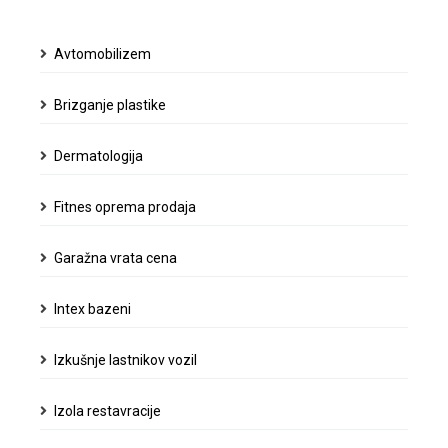
nekdaj
zelo
Avtomobilizem
všeč
avtomobilizem
Brizganje plastike
Dermatologija
Fitnes oprema prodaja
Garažna vrata cena
Intex bazeni
Izkušnje lastnikov vozil
Izola restavracije