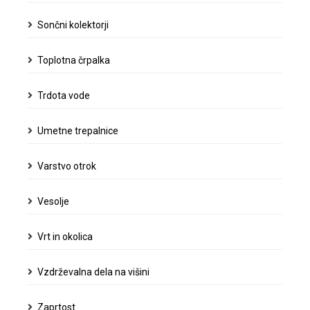
Sončni kolektorji
Toplotna črpalka
Trdota vode
Umetne trepalnice
Varstvo otrok
Vesolje
Vrt in okolica
Vzdrževalna dela na višini
Zaprtost