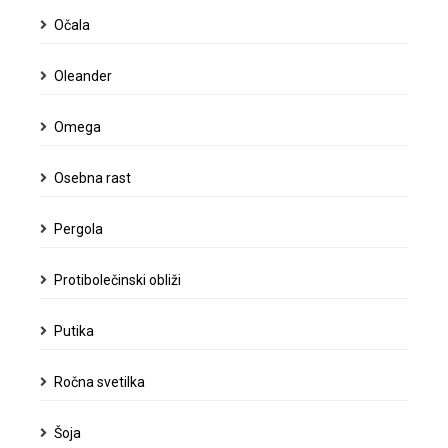
Očala
Oleander
Omega
Osebna rast
Pergola
Protibolečinski obliži
Putika
Ročna svetilka
Šoja