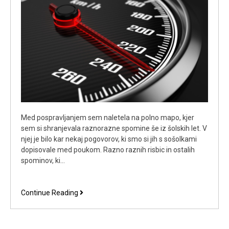
Med pospravljanjem sem naletela na polno mapo, kjer
sem si shranjevala raznorazne spomine še iz šolskih let. V
njej je bilo kar nekaj pogovorov, ki smo si jih s sošolkami
dopisovale med poukom. Razno raznih risbic in ostalih
spominov, ki…
Prijatelju
Continue Reading
je
bil
od