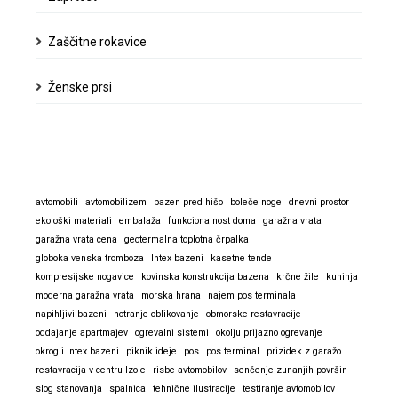
Zaščitne rokavice
Ženske prsi
avtomobili
avtomobilizem
bazen pred hišo
boleče noge
dnevni prostor
ekološki materiali
embalaža
funkcionalnost doma
garažna vrata
garažna vrata cena
geotermalna toplotna črpalka
globoka venska tromboza
Intex bazeni
kasetne tende
kompresijske nogavice
kovinska konstrukcija bazena
krčne žile
kuhinja
moderna garažna vrata
morska hrana
najem pos terminala
napihljivi bazeni
notranje oblikovanje
obmorske restavracije
oddajanje apartmajev
ogrevalni sistemi
okolju prijazno ogrevanje
okrogli Intex bazeni
piknik ideje
pos
pos terminal
prizidek z garažo
restavracija v centru Izole
risbe avtomobilov
senčenje zunanjih površin
slog stanovanja
spalnica
tehnične ilustracije
testiranje avtomobilov