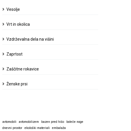
Vesolje
Vrt in okolica
Vzdrževalna dela na višini
Zaprtost
Zaščitne rokavice
Ženske prsi
avtomobili
avtomobilizem
bazen pred hišo
boleče noge
dnevni prostor
ekološki materiali
embalaža