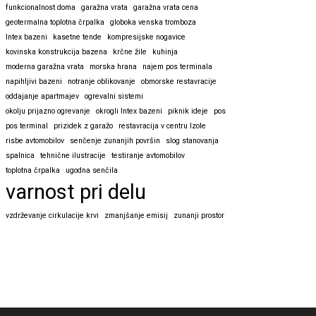
funkcionalnost doma
garažna vrata
garažna vrata cena
geotermalna toplotna črpalka
globoka venska tromboza
Intex bazeni
kasetne tende
kompresijske nogavice
kovinska konstrukcija bazena
krčne žile
kuhinja
moderna garažna vrata
morska hrana
najem pos terminala
napihljivi bazeni
notranje oblikovanje
obmorske restavracije
oddajanje apartmajev
ogrevalni sistemi
okolju prijazno ogrevanje
okrogli Intex bazeni
piknik ideje
pos
pos terminal
prizidek z garažo
restavracija v centru Izole
risbe avtomobilov
senčenje zunanjih površin
slog stanovanja
spalnica
tehnične ilustracije
testiranje avtomobilov
toplotna črpalka
ugodna senčila
varnost pri delu
vzdrževanje cirkulacije krvi
zmanjšanje emisij
zunanji prostor