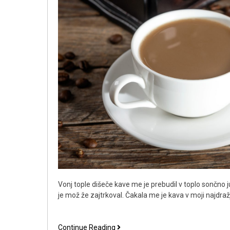
Vonj tople dišeče kave me je prebudil v toplo sončno jut
je mož že zajtrkoval. Čakala me je kava v moji najdraž
Dobra
Continue Reading