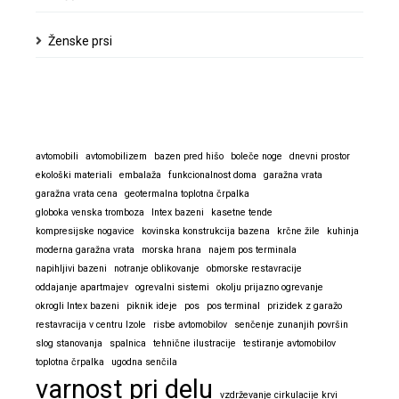
Ženske prsi
avtomobili
avtomobilizem
bazen pred hišo
boleče noge
dnevni prostor
ekološki materiali
embalaža
funkcionalnost doma
garažna vrata
garažna vrata cena
geotermalna toplotna črpalka
globoka venska tromboza
Intex bazeni
kasetne tende
kompresijske nogavice
kovinska konstrukcija bazena
krčne žile
kuhinja
moderna garažna vrata
morska hrana
najem pos terminala
napihljivi bazeni
notranje oblikovanje
obmorske restavracije
oddajanje apartmajev
ogrevalni sistemi
okolju prijazno ogrevanje
okrogli Intex bazeni
piknik ideje
pos
pos terminal
prizidek z garažo
restavracija v centru Izole
risbe avtomobilov
senčenje zunanjih površin
slog stanovanja
spalnica
tehnične ilustracije
testiranje avtomobilov
toplotna črpalka
ugodna senčila
varnost pri delu
vzdrževanje cirkulacije krvi