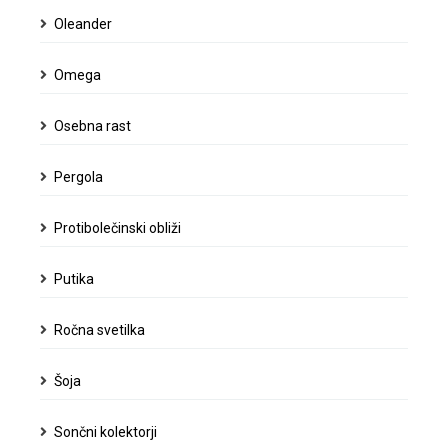
Oleander
Omega
Osebna rast
Pergola
Protibolečinski obliži
Putika
Ročna svetilka
Šoja
Sončni kolektorji