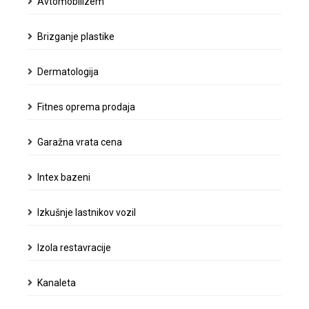
Avtomobilizem
kolekcije
ur
Brizganje plastike
Dermatologija
Fitnes oprema prodaja
Garažna vrata cena
Intex bazeni
Izkušnje lastnikov vozil
Izola restavracije
Kanaleta