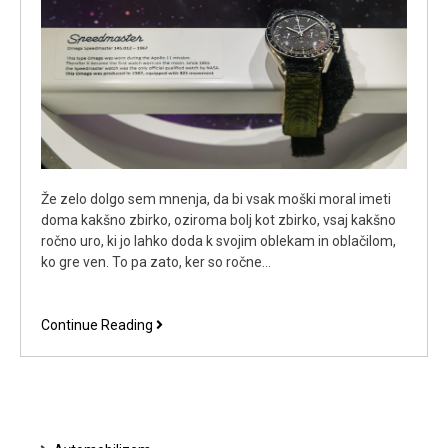
Že zelo dolgo sem mnenja, da bi vsak moški moral imeti
doma kakšno zbirko, oziroma bolj kot zbirko, vsaj kakšno
ročno uro, ki jo lahko doda k svojim oblekam in oblačilom,
ko gre ven. To pa zato, ker so ročne…
Omega
Continue Reading
ure
predstavljajo
velik
del
moje