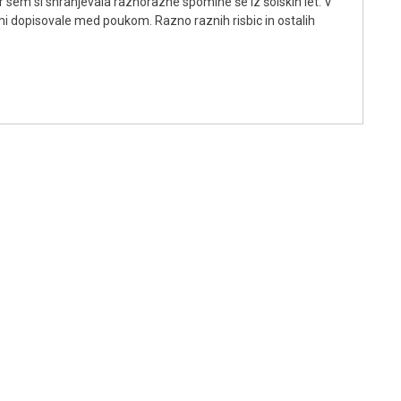
sem si shranjevala raznorazne spomine še iz šolskih let. V
kami dopisovale med poukom. Razno raznih risbic in ostalih