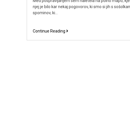
Med pospravljanjem sem naletela na polno mapo, kjer 
njej je bilo kar nekaj pogovorov, ki smo si jih s sošol
spominov, ki…
Prijatelju
Continue Reading
je
bil
od
nekdaj
zelo
všeč
avtomobilizem