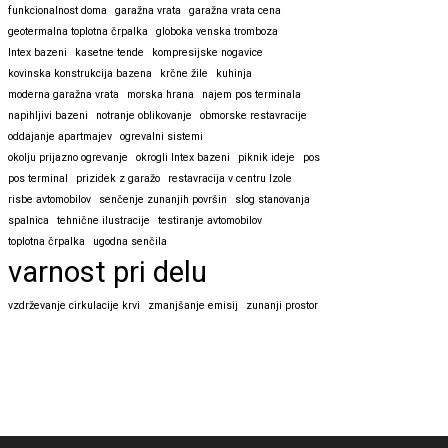
funkcionalnost doma
garažna vrata
garažna vrata cena
geotermalna toplotna črpalka
globoka venska tromboza
Intex bazeni
kasetne tende
kompresijske nogavice
kovinska konstrukcija bazena
krčne žile
kuhinja
moderna garažna vrata
morska hrana
najem pos terminala
napihljivi bazeni
notranje oblikovanje
obmorske restavracije
oddajanje apartmajev
ogrevalni sistemi
okolju prijazno ogrevanje
okrogli Intex bazeni
piknik ideje
pos
pos terminal
prizidek z garažo
restavracija v centru Izole
risbe avtomobilov
senčenje zunanjih površin
slog stanovanja
spalnica
tehnične ilustracije
testiranje avtomobilov
toplotna črpalka
ugodna senčila
varnost pri delu
vzdrževanje cirkulacije krvi
zmanjšanje emisij
zunanji prostor