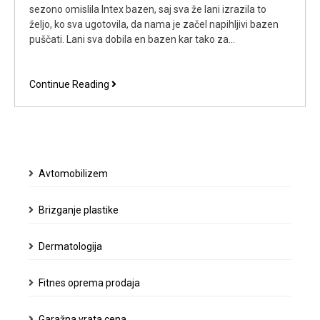
sezono omislila Intex bazen, saj sva že lani izrazila to
željo, ko sva ugotovila, da nama je začel napihljivi bazen
puščati. Lani sva dobila en bazen kar tako za…
Letos
Continue Reading
sva
izbirala
med
Intex
bazeni,
Avtomobilizem
ter
se
nagibala
Brizganje plastike
k
okrogli
Dermatologija
obliki
Fitnes oprema prodaja
Garažna vrata cena