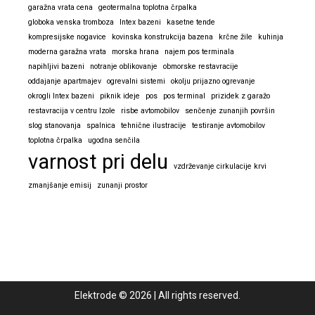
garažna vrata cena
geotermalna toplotna črpalka
globoka venska tromboza
Intex bazeni
kasetne tende
kompresijske nogavice
kovinska konstrukcija bazena
krčne žile
kuhinja
moderna garažna vrata
morska hrana
najem pos terminala
napihljivi bazeni
notranje oblikovanje
obmorske restavracije
oddajanje apartmajev
ogrevalni sistemi
okolju prijazno ogrevanje
okrogli Intex bazeni
piknik ideje
pos
pos terminal
prizidek z garažo
restavracija v centru Izole
risbe avtomobilov
senčenje zunanjih površin
slog stanovanja
spalnica
tehnične ilustracije
testiranje avtomobilov
toplotna črpalka
ugodna senčila
varnost pri delu
vzdrževanje cirkulacije krvi
zmanjšanje emisij
zunanji prostor
Elektrode
©
2026
|
All rights reserved.