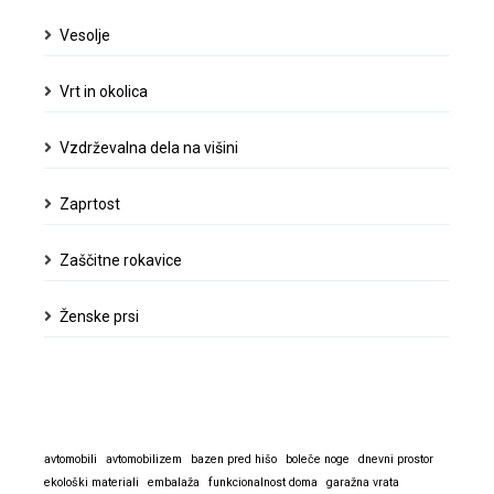
Vesolje
Vrt in okolica
Vzdrževalna dela na višini
Zaprtost
Zaščitne rokavice
Ženske prsi
avtomobili
avtomobilizem
bazen pred hišo
boleče noge
dnevni prostor
ekološki materiali
embalaža
funkcionalnost doma
garažna vrata