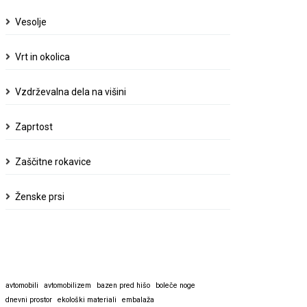
Vesolje
Vrt in okolica
Vzdrževalna dela na višini
Zaprtost
Zaščitne rokavice
Ženske prsi
avtomobili
avtomobilizem
bazen pred hišo
boleče noge
dnevni prostor
ekološki materiali
embalaža