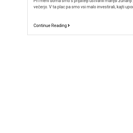
Pri meni doma smo s prijatelji ustvarili manjši zunanji
večerjo. V ta plac pa smo vsi malo investirali, kajti up
Kasetne
Continue Reading
tende
so
mi
popestrile
domač
zunanji
plac