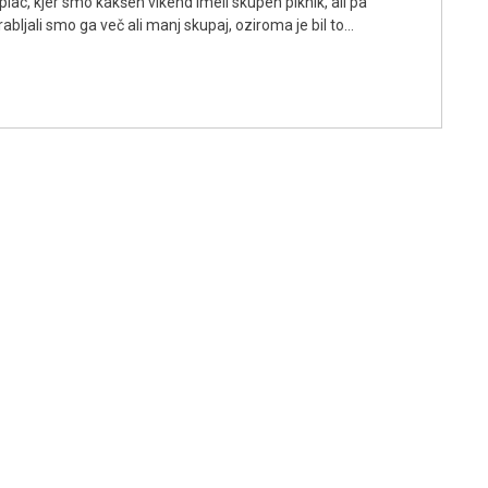
 plac, kjer smo kakšen vikend imeli skupen piknik, ali pa
orabljali smo ga več ali manj skupaj, oziroma je bil to…