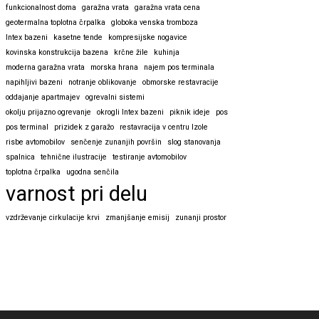
funkcionalnost doma
garažna vrata
garažna vrata cena
geotermalna toplotna črpalka
globoka venska tromboza
Intex bazeni
kasetne tende
kompresijske nogavice
kovinska konstrukcija bazena
krčne žile
kuhinja
moderna garažna vrata
morska hrana
najem pos terminala
napihljivi bazeni
notranje oblikovanje
obmorske restavracije
oddajanje apartmajev
ogrevalni sistemi
okolju prijazno ogrevanje
okrogli Intex bazeni
piknik ideje
pos
pos terminal
prizidek z garažo
restavracija v centru Izole
risbe avtomobilov
senčenje zunanjih površin
slog stanovanja
spalnica
tehnične ilustracije
testiranje avtomobilov
toplotna črpalka
ugodna senčila
varnost pri delu
vzdrževanje cirkulacije krvi
zmanjšanje emisij
zunanji prostor