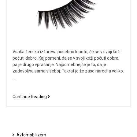
Vsaka ženska izžareva posebno lepoto, če se v svoji koži
počuti dobro. Kaj pomeni, da se v svoji koži počuti dobro,
pa je drugo vprašanje. Najpomebnejše je to, da je
zadovoljna sama s seboj. Takrat je že zase naredila veliko.
…
Čas
Continue Reading
je
za
umetne
trepalnice
Avtomobilizem