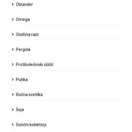
Oleander
Omega
Osebna rast
Pergola
Protibolečinski obliži
Putika
Ročna svetilka
Šoja
Sončni kolektorji