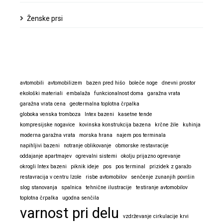
Ženske prsi
avtomobili
avtomobilizem
bazen pred hišo
boleče noge
dnevni prostor
ekološki materiali
embalaža
funkcionalnost doma
garažna vrata
garažna vrata cena
geotermalna toplotna črpalka
globoka venska tromboza
Intex bazeni
kasetne tende
kompresijske nogavice
kovinska konstrukcija bazena
krčne žile
kuhinja
moderna garažna vrata
morska hrana
najem pos terminala
napihljivi bazeni
notranje oblikovanje
obmorske restavracije
oddajanje apartmajev
ogrevalni sistemi
okolju prijazno ogrevanje
okrogli Intex bazeni
piknik ideje
pos
pos terminal
prizidek z garažo
restavracija v centru Izole
risbe avtomobilov
senčenje zunanjih površin
slog stanovanja
spalnica
tehnične ilustracije
testiranje avtomobilov
toplotna črpalka
ugodna senčila
varnost pri delu
vzdrževanje cirkulacije krvi