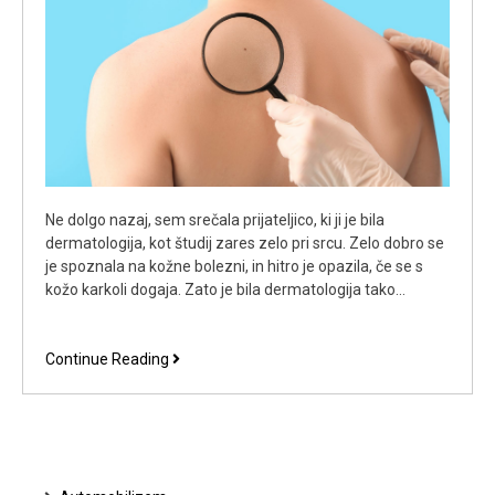
Ne dolgo nazaj, sem srečala prijateljico, ki ji je bila
dermatologija, kot študij zares zelo pri srcu. Zelo dobro se
je spoznala na kožne bolezni, in hitro je opazila, če se s
kožo karkoli dogaja. Zato je bila dermatologija tako…
Odločila
Continue Reading
se
je
za
študij
kot