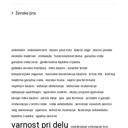
Ženske prsi
avtomobili
avtomobilizem
bazen pred hišo
boleče noge
dnevni prostor
ekološki materiali
embalaža
funkcionalnost doma
garažna vrata
garažna vrata cena
geotermalna toplotna črpalka
globoka venska tromboza
Intex bazeni
kasetne tende
kompresijske nogavice
kovinska konstrukcija bazena
krčne žile
kuhinja
moderna garažna vrata
morska hrana
najem pos terminala
napihljivi bazeni
notranje oblikovanje
obmorske restavracije
oddajanje apartmajev
ogrevalni sistemi
okolju prijazno ogrevanje
okrogli Intex bazeni
piknik ideje
pos
pos terminal
prizidek z garažo
restavracija v centru Izole
risbe avtomobilov
senčenje zunanjih površin
slog stanovanja
spalnica
tehnične ilustracije
testiranje avtomobilov
toplotna črpalka
ugodna senčila
varnost pri delu
vzdrževanje cirkulacije krvi