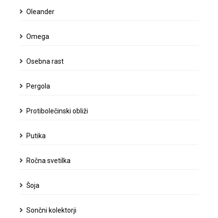
Oleander
Omega
Osebna rast
Pergola
Protibolečinski obliži
Putika
Ročna svetilka
Šoja
Sončni kolektorji