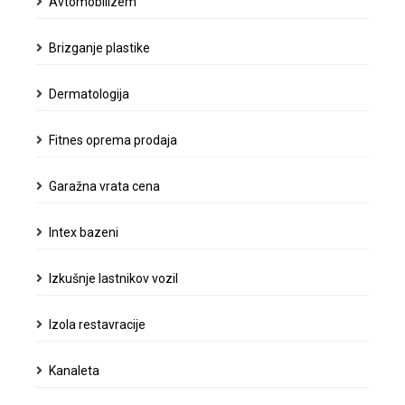
Avtomobilizem
dermatologija,
in
ji
Brizganje plastike
dala
veselje
Dermatologija
do
dela
Fitnes oprema prodaja
Garažna vrata cena
Intex bazeni
Izkušnje lastnikov vozil
Izola restavracije
Kanaleta