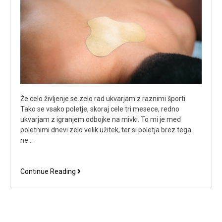
Že celo življenje se zelo rad ukvarjam z raznimi športi.
Tako se vsako poletje, skoraj cele tri mesece, redno
ukvarjam z igranjem odbojke na mivki. To mi je med
poletnimi dnevi zelo velik užitek, ter si poletja brez tega
ne…
Protibolečinski
Continue Reading
obliži
so
mi
povrnili