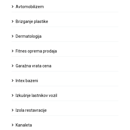
športno
Avtomobilizem
življenje
Brizganje plastike
Dermatologija
Fitnes oprema prodaja
Garažna vrata cena
Intex bazeni
Izkušnje lastnikov vozil
Izola restavracije
Kanaleta