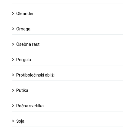
Oleander
Omega
Osebna rast
Pergola
Protibolečinski obliži
Putika
Ročna svetilka
Šoja