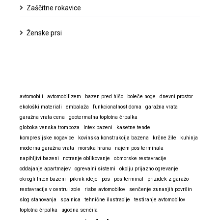
Zaščitne rokavice
Ženske prsi
avtomobili
avtomobilizem
bazen pred hišo
boleče noge
dnevni prostor
ekološki materiali
embalaža
funkcionalnost doma
garažna vrata
garažna vrata cena
geotermalna toplotna črpalka
globoka venska tromboza
Intex bazeni
kasetne tende
kompresijske nogavice
kovinska konstrukcija bazena
krčne žile
kuhinja
moderna garažna vrata
morska hrana
najem pos terminala
napihljivi bazeni
notranje oblikovanje
obmorske restavracije
oddajanje apartmajev
ogrevalni sistemi
okolju prijazno ogrevanje
okrogli Intex bazeni
piknik ideje
pos
pos terminal
prizidek z garažo
restavracija v centru Izole
risbe avtomobilov
senčenje zunanjih površin
slog stanovanja
spalnica
tehnične ilustracije
testiranje avtomobilov
toplotna črpalka
ugodna senčila