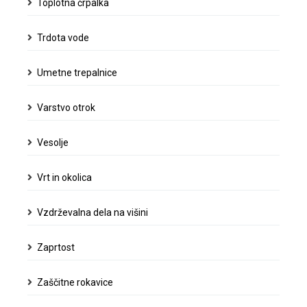
Toplotna črpalka
Trdota vode
Umetne trepalnice
Varstvo otrok
Vesolje
Vrt in okolica
Vzdrževalna dela na višini
Zaprtost
Zaščitne rokavice