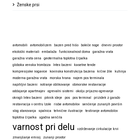
Ženske prsi
avtomobili
avtomobilizem
bazen pred hišo
boleče noge
dnevni prostor
ekološki materiali
embalaža
funkcionalnost doma
garažna vrata
garažna vrata cena
geotermalna toplotna črpalka
globoka venska tromboza
Intex bazeni
kasetne tende
kompresijske nogavice
kovinska konstrukcija bazena
krčne žile
kuhinja
moderna garažna vrata
morska hrana
najem pos terminala
napihljivi bazeni
notranje oblikovanje
obmorske restavracije
oddajanje apartmajev
ogrevalni sistemi
okolju prijazno ogrevanje
okrogli Intex bazeni
piknik ideje
pos
pos terminal
prizidek z garažo
restavracija v centru Izole
risbe avtomobilov
senčenje zunanjih površin
slog stanovanja
spalnica
tehnične ilustracije
testiranje avtomobilov
toplotna črpalka
ugodna senčila
varnost pri delu
vzdrževanje cirkulacije krvi
zmanjšanje emisij
zunanji prostor