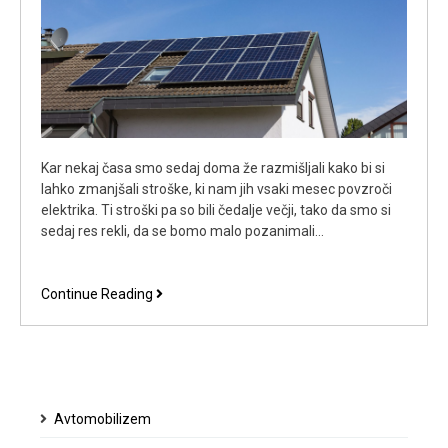
Kar nekaj časa smo sedaj doma že razmišljali kako bi si
lahko zmanjšali stroške, ki nam jih vsaki mesec povzroči
elektrika. Ti stroški pa so bili čedalje večji, tako da smo si
sedaj res rekli, da se bomo malo pozanimali…
Sončni
Continue Reading
kolektorji
so
bili
odlična
investicija
Avtomobilizem