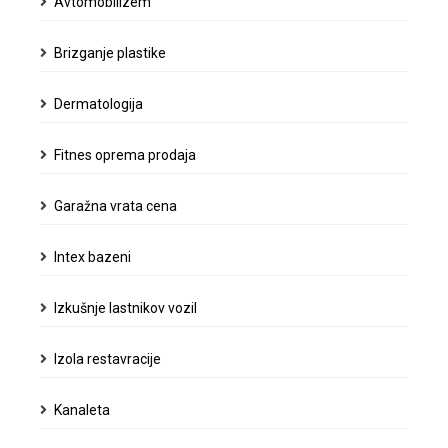
Avtomobilizem
dermatologija,
in
ji
Brizganje plastike
dala
veselje
Dermatologija
do
dela
Fitnes oprema prodaja
Garažna vrata cena
Intex bazeni
Izkušnje lastnikov vozil
Izola restavracije
Kanaleta