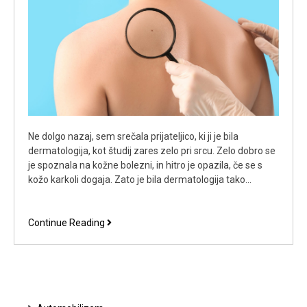
Ne dolgo nazaj, sem srečala prijateljico, ki ji je bila
dermatologija, kot študij zares zelo pri srcu. Zelo dobro se
je spoznala na kožne bolezni, in hitro je opazila, če se s
kožo karkoli dogaja. Zato je bila dermatologija tako…
Odločila
Continue Reading
se
je
za
študij
kot