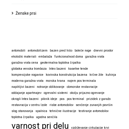
Ženske prsi
avtomobili
avtomobilizem
bazen pred hišo
boleče noge
dnevni prostor
ekološki materiali
embalaža
funkcionalnost doma
garažna vrata
garažna vrata cena
geotermalna toplotna črpalka
globoka venska tromboza
Intex bazeni
kasetne tende
kompresijske nogavice
kovinska konstrukcija bazena
krčne žile
kuhinja
moderna garažna vrata
morska hrana
najem pos terminala
napihljivi bazeni
notranje oblikovanje
obmorske restavracije
oddajanje apartmajev
ogrevalni sistemi
okolju prijazno ogrevanje
okrogli Intex bazeni
piknik ideje
pos
pos terminal
prizidek z garažo
restavracija v centru Izole
risbe avtomobilov
senčenje zunanjih površin
slog stanovanja
spalnica
tehnične ilustracije
testiranje avtomobilov
toplotna črpalka
ugodna senčila
varnost pri delu
vzdrževanje cirkulacije krvi