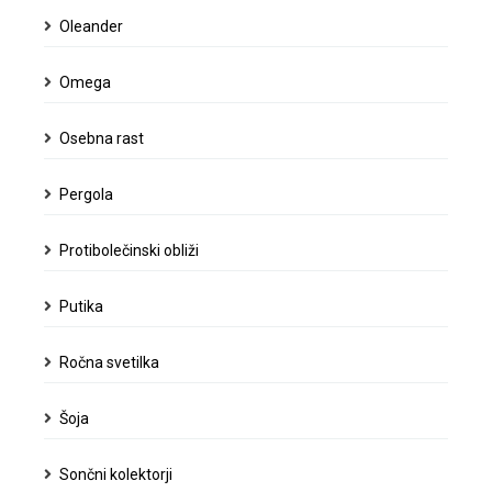
Oleander
Omega
Osebna rast
Pergola
Protibolečinski obliži
Putika
Ročna svetilka
Šoja
Sončni kolektorji