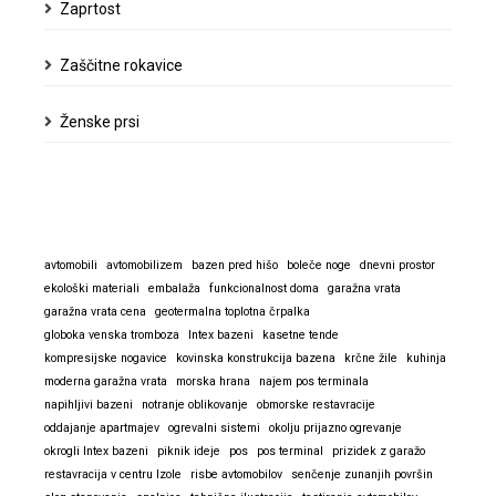
Zaprtost
Zaščitne rokavice
Ženske prsi
avtomobili
avtomobilizem
bazen pred hišo
boleče noge
dnevni prostor
ekološki materiali
embalaža
funkcionalnost doma
garažna vrata
garažna vrata cena
geotermalna toplotna črpalka
globoka venska tromboza
Intex bazeni
kasetne tende
kompresijske nogavice
kovinska konstrukcija bazena
krčne žile
kuhinja
moderna garažna vrata
morska hrana
najem pos terminala
napihljivi bazeni
notranje oblikovanje
obmorske restavracije
oddajanje apartmajev
ogrevalni sistemi
okolju prijazno ogrevanje
okrogli Intex bazeni
piknik ideje
pos
pos terminal
prizidek z garažo
restavracija v centru Izole
risbe avtomobilov
senčenje zunanjih površin