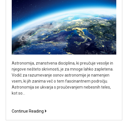
Astronomija, znanstvena disciplina, ki preučuje vesolje in
njegove nešteto skrivnosti, je za mnoge lahko zapletena.
Vodič za razumevanje osnov astronomije je namenjen
vsem, ki jih zanima več o tem fascinantnem področju.
Astronomija se ukvarja s proučevanjem nebesnih teles,
kot so…
Vodič
Continue Reading
za
razumevanje