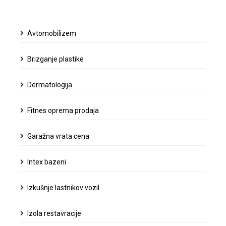
osnov
astronomije
Avtomobilizem
Brizganje plastike
Dermatologija
Fitnes oprema prodaja
Garažna vrata cena
Intex bazeni
Izkušnje lastnikov vozil
Izola restavracije