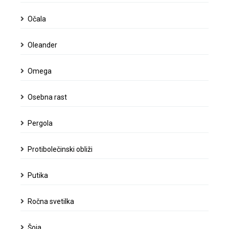
Očala
Oleander
Omega
Osebna rast
Pergola
Protibolečinski obliži
Putika
Ročna svetilka
Šoja