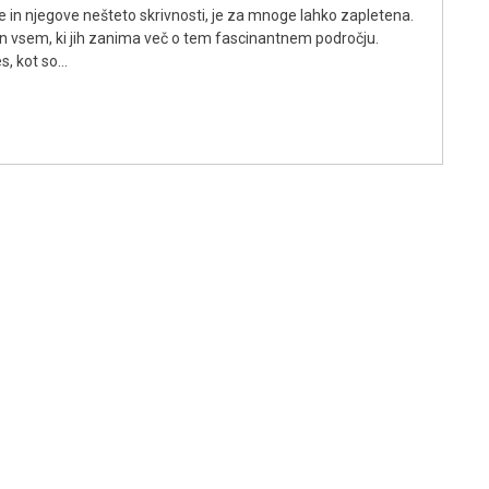
je in njegove nešteto skrivnosti, je za mnoge lahko zapletena.
 vsem, ki jih zanima več o tem fascinantnem področju.
s, kot so…