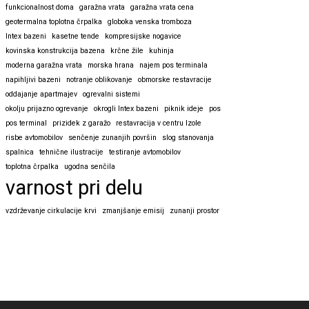
funkcionalnost doma
garažna vrata
garažna vrata cena
geotermalna toplotna črpalka
globoka venska tromboza
Intex bazeni
kasetne tende
kompresijske nogavice
kovinska konstrukcija bazena
krčne žile
kuhinja
moderna garažna vrata
morska hrana
najem pos terminala
napihljivi bazeni
notranje oblikovanje
obmorske restavracije
oddajanje apartmajev
ogrevalni sistemi
okolju prijazno ogrevanje
okrogli Intex bazeni
piknik ideje
pos
pos terminal
prizidek z garažo
restavracija v centru Izole
risbe avtomobilov
senčenje zunanjih površin
slog stanovanja
spalnica
tehnične ilustracije
testiranje avtomobilov
toplotna črpalka
ugodna senčila
varnost pri delu
vzdrževanje cirkulacije krvi
zmanjšanje emisij
zunanji prostor