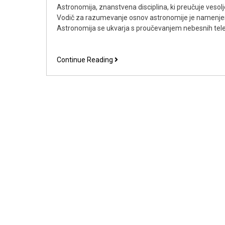
Astronomija, znanstvena disciplina, ki preučuje vesol
Vodič za razumevanje osnov astronomije je namenjen
Astronomija se ukvarja s proučevanjem nebesnih tele
Vodič
Continue Reading
za
razumevanje
osnov
astronomije