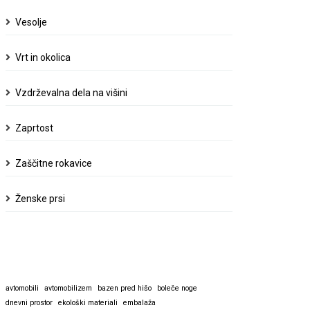
Vesolje
Vrt in okolica
Vzdrževalna dela na višini
Zaprtost
Zaščitne rokavice
Ženske prsi
avtomobili
avtomobilizem
bazen pred hišo
boleče noge
dnevni prostor
ekološki materiali
embalaža