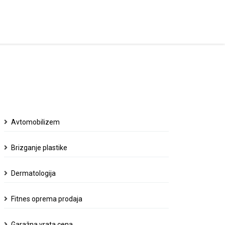
Avtomobilizem
Brizganje plastike
Dermatologija
Fitnes oprema prodaja
Garažna vrata cena