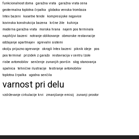
funkcionalnost doma
garažna vrata
garažna vrata cena
geotermalna toplotna črpalka
globoka venska tromboza
Intex bazeni
kasetne tende
kompresijske nogavice
kovinska konstrukcija bazena
krčne žile
kuhinja
moderna garažna vrata
morska hrana
najem pos terminala
napihljivi bazeni
notranje oblikovanje
obmorske restavracije
oddajanje apartmajev
ogrevalni sistemi
okolju prijazno ogrevanje
okrogli Intex bazeni
piknik ideje
pos
pos terminal
prizidek z garažo
restavracija v centru Izole
risbe avtomobilov
senčenje zunanjih površin
slog stanovanja
spalnica
tehnične ilustracije
testiranje avtomobilov
toplotna črpalka
ugodna senčila
varnost pri delu
vzdrževanje cirkulacije krvi
zmanjšanje emisij
zunanji prostor