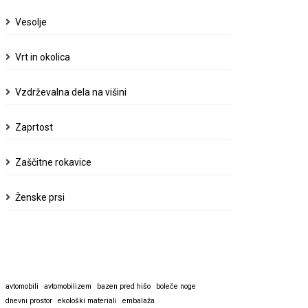
Vesolje
Vrt in okolica
Vzdrževalna dela na višini
Zaprtost
Zaščitne rokavice
Ženske prsi
avtomobili
avtomobilizem
bazen pred hišo
boleče noge
dnevni prostor
ekološki materiali
embalaža