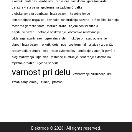
ekološki materiali
embalaža
funkcionalnost doma
garažna vrata
garažna vrata cena
geotermalna toplotna črpalka
globoka venska tromboza
Intex bazeni
kasetne tende
kompresijske nogavice
kovinska konstrukcija bazena
krčne žile
kuhinja
moderna garažna vrata
morska hrana
najem pos terminala
napihljivi bazeni
notranje oblikovanje
obmorske restavracije
oddajanje apartmajev
ogrevalni sistemi
okolju prijazno ogrevanje
okrogli Intex bazeni
piknik ideje
pos
pos terminal
prizidek z garažo
restavracija v centru Izole
risbe avtomobilov
senčenje zunanjih površin
slog stanovanja
spalnica
tehnične ilustracije
testiranje avtomobilov
toplotna črpalka
ugodna senčila
varnost pri delu
vzdrževanje cirkulacije krvi
zmanjšanje emisij
zunanji prostor
Elektrode
©
2026
|
All rights reserved.