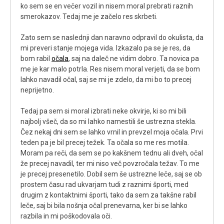
ko sem se en večer vozil in nisem moral prebrati raznih
smerokazov. Tedaj me je začelo res skrbeti.
Zato sem se naslednji dan naravno odpravil do okulista, da
mi preveri stanje mojega vida. Izkazalo pa se je res, da
bom rabil
očala
, saj na daleč ne vidim dobro. Ta novica pa
me je kar malo potrla. Res nisem moral verjeti, da se bom
lahko navadil očal, saj se mi je zdelo, da mi bo to precej
neprijetno.
Tedaj pa sem si moral izbrati neke okvirje, ki so mi bili
najbolj všeč, da so mi lahko namestili še ustrezna stekla.
Čez nekaj dni sem se lahko vrnil in prevzel moja očala. Prvi
teden pa je bil precej težek. Ta očala so me res motila.
Moram pa reči, da sem se po kakšnem tednu ali dveh, očal
že precej navadil, ter mi niso več povzročala težav. To me
je precej presenetilo. Dobil sem še ustrezne leče, saj se ob
prostem času rad ukvarjam tudi z raznimi športi, med
drugim z kontaktnimi športi, tako da sem za takšne rabil
leče, saj bi bila nošnja očal prenevarna, ker bi se lahko
razbila in mi poškodovala oči.