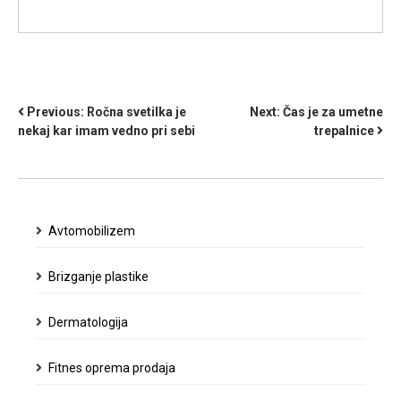
NAVIGACIJA
Previous:
Ročna svetilka je
Next:
Čas je za umetne
nekaj kar imam vedno pri sebi
trepalnice
PRISPEVKA
Avtomobilizem
Brizganje plastike
Dermatologija
Fitnes oprema prodaja