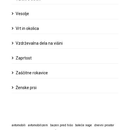
Vesolje
Vrt in okolica
Vzdrževalna dela na višini
Zaprtost
Zaščitne rokavice
Ženske prsi
avtomobili
avtomobilizem
bazen pred hišo
boleče noge
dnevni prostor